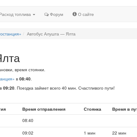
Расход топлива
Форум
О сайте
тостанция»
Автобус Алушта — Ялта
Ялта
новки, время стоянки.
танция»
в
08:40
.
в
09:20
. Поездка займет всего 40 мин. Счастливого пути!
тия
Время отправления
Стоянка
Время в пу
08:40
09:02
1 мин
22 мин