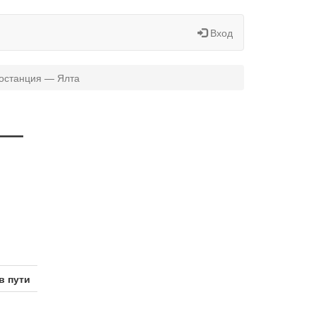
Вход
тостанция — Ялта
 —
в пути