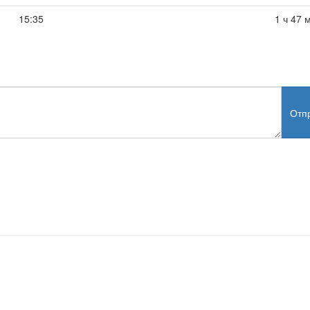
15:35
1 ч 47 
Отп
test