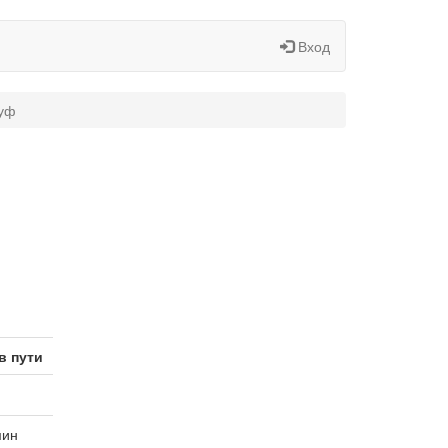
Вход
зуф
в пути
мин