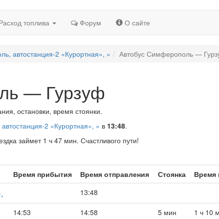
Расход топлива
Форум
О сайте
ь, автостанция-2 «Курортная», »
Автобус Симферополь — Гур
ль — Гурзуф
ия, остановки, время стоянки.
автостанция-2 «Курортная», »
в
13:48
.
ездка займет 1 ч 47 мин. Счастливого пути!
Время прибытия
Время отправления
Стоянка
Время 
,
13:48
14:53
14:58
5 мин
1 ч 10 