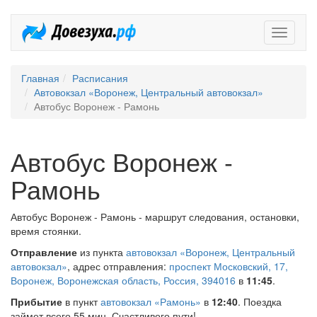
Довезух
Главная
Расписания
Автовокзал «Воронеж, Центральный автовокзал»
Автобус Воронеж - Рамонь
Автобус Воронеж -
Рамонь
Автобус Воронеж - Рамонь - маршрут следования, остановки,
время стоянки.
Отправление
из пункта
автовокзал «Воронеж, Центральный
автовокзал»
, адрес отправления:
проспект Московский, 17,
Воронеж, Воронежская область, Россия, 394016
в
11:45
.
Прибытие
в пункт
автовокзал «Рамонь»
в
12:40
. Поездка
займет всего 55 мин. Счастливого пути!