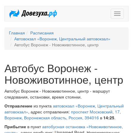
Довезух
Главная
Расписания
Автовокзал «Воронеж, Центральный автовокзал»
Автобус Воронеж - Новоживотинное, центр
Автобус Воронеж -
Новоживотинное, центр
Автобус Воронеж - Новоживотинное, центр - маршрут
следования, остановки, время стоянки.
Отправление
из пункта
автовокзал «Воронеж, Центральный
автовокзал»
, адрес отправления:
проспект Московский, 17,
Воронеж, Воронежская область, Россия, 394016
в
14:25
.
Прибытие
в пункт
автобусная остановка «Новоживотинное,
центр»
, адрес прибытия: Unnamed Road, Новоживотинное,