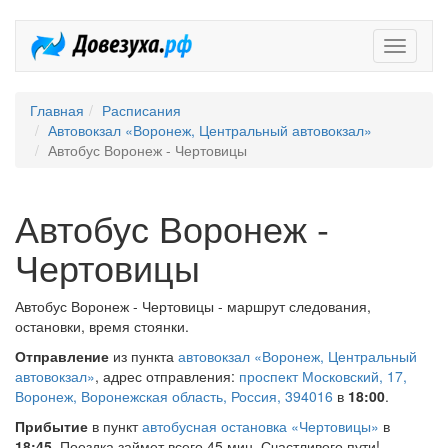
Довезух
Главная
Расписания
Автовокзал «Воронеж, Центральный автовокзал»
Автобус Воронеж - Чертовицы
Автобус Воронеж -
Чертовицы
Автобус Воронеж - Чертовицы - маршрут следования,
остановки, время стоянки.
Отправление
из пункта
автовокзал «Воронеж, Центральный
автовокзал»
, адрес отправления:
проспект Московский, 17,
Воронеж, Воронежская область, Россия, 394016
в
18:00
.
Прибытие
в пункт
автобусная остановка «Чертовицы»
в
18:45
. Поездка займет всего 45 мин. Счастливого пути!