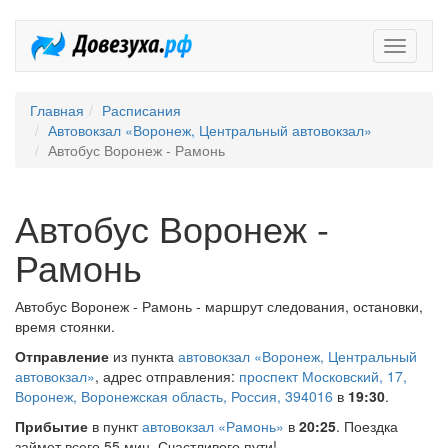
Довезух
Главная
Расписания
Автовокзал «Воронеж, Центральный автовокзал»
Автобус Воронеж - Рамонь
Автобус Воронеж -
Рамонь
Автобус Воронеж - Рамонь - маршрут следования, остановки,
время стоянки.
Отправление
из пункта
автовокзал «Воронеж, Центральный
автовокзал»
, адрес отправления:
проспект Московский, 17,
Воронеж, Воронежская область, Россия, 394016
в
19:30
.
Прибытие
в пункт
автовокзал «Рамонь»
в
20:25
. Поездка
займет всего 55 мин. Счастливого пути!