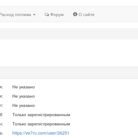
Расход топлива
Форум
О сайте
я:
Не указано
я:
Не указано
т:
Не указано
l:
Только зарегистрированным
н:
Только зарегистрированным
а:
https://ve7ru.com/user/26251