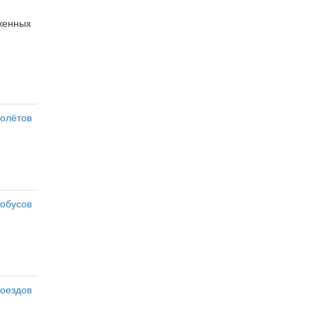
оженных
олётов
тобусов
оездов