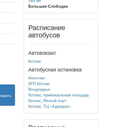
389 км
Большая Слободка
Расписание
автобусов
Автовокзал
Котлас
Автобусная остановка
Агенство
АТП Котлас
Вондокурье
Котлас, привокзальная площадь
равить
Котлас, Речной порт
Котлас, ТЦ «Адмирал»