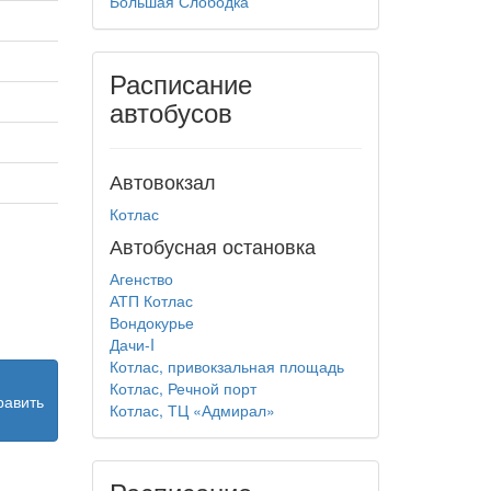
Большая Слободка
Расписание
автобусов
Автовокзал
Котлас
Автобусная остановка
Агенство
АТП Котлас
Вондокурье
Дачи-I
Котлас, привокзальная площадь
Котлас, Речной порт
равить
Котлас, ТЦ «Адмирал»