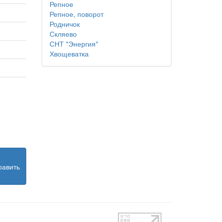
Репное
Репное, поворот
Родничок
Скляево
СНТ "Энергия"
Хвощеватка
равить