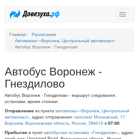
Довезух
Главная
Расписания
Автовокзал «Воронеж, Центральный автовокзал»
Автобус Воронеж - Гнездилово
Автобус Воронеж -
Гнездилово
Автобус Воронеж - Гнездилово - маршрут следования,
остановки, время стоянки.
Отправление
из пункта
автовокзал «Воронеж, Центральный
автовокзал»
, адрес отправления:
проспект Московский, 17,
Воронеж, Воронежская область, Россия, 394016
в
07:00
.
Прибытие
в пункт
автобусная остановка «Гнездилово»
, адрес
прибытия: Unnamed Road, Воронежская область, Россия,