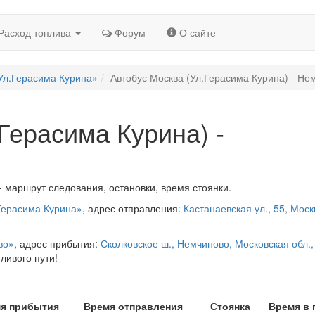
Расход топлива
Форум
О сайте
Ул.Герасима Курина»
Автобус Москва (Ул.Герасима Курина) - Не
Герасима Курина) -
- маршрут следования, остановки, время стоянки.
Герасима Курина»
, адрес отправления:
Кастанаевская ул., 55, Моск
во»
, адрес прибытия:
Сколковское ш., Немчиново, Московская обл.,
ливого пути!
я прибытия
Время отправления
Стоянка
Время в 