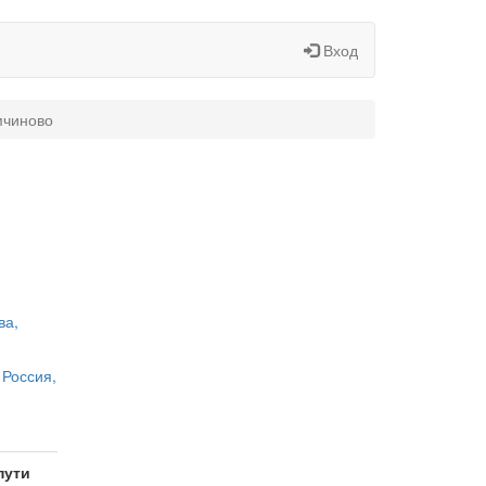
Вход
мчиново
ва,
 Россия,
пути