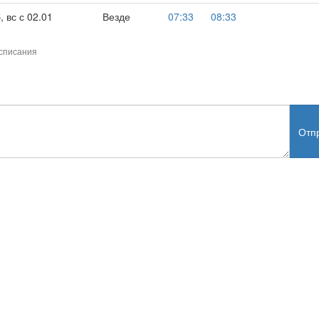
 вс с 02.01
Везде
07:33
08:33
списания
Отп