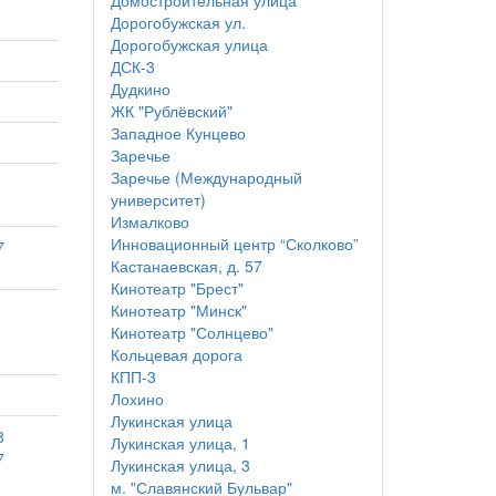
Домостроительная улица
Дорогобужская ул.
Дорогобужская улица
ДСК-3
Дудкино
ЖК "Рублёвский"
Западное Кунцево
Заречье
Заречье (Международный
университет)
Измалково
Инновационный центр “Сколково”
7
Кастанаевская, д. 57
Кинотеатр "Брест"
Кинотеатр "Минск"
Кинотеатр "Солнцево"
Кольцевая дорога
КПП-3
Лохино
Лукинская улица
8
Лукинская улица, 1
7
Лукинская улица, 3
м. "Славянский Бульвар"