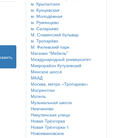
м. Крылатское
м. Кунцевская
м. Молодёжная
м. Румянцево
м. Саларьево
М. Славянский бульвар
м. Тропарёво
М. Филевский парк
Магазин "Мебель"
равить
Международный университет
Микрорайон Кутузовский
Минское шоссе
МКАД
Москва, метро «Тропарево»
Мосрентген
Мотель
Музыкальная школа
Немчиново
Никулинская улица
Новая Трёхгорка
Новая Трёхгорка-1
Новоивановское