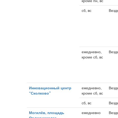
кроме пн, вс
сб, вс
Везд
ежедневно,
Везд
кроме сб, вс
Инновационный центр
ежедневно,
Везд
“Сколково”
кроме сб, вс
сб, вс
Везд
Могилёв, площадь
ежедневно
Везд
Орджоникидзе