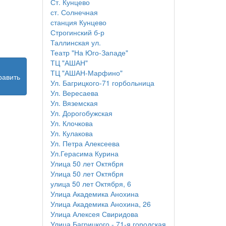
Ст. Кунцево
ст. Солнечная
станция Кунцево
Строгинский б-р
Таллинская ул.
Театр "На Юго-Западе"
ТЦ "АШАН"
ТЦ "АШАН-Марфино"
равить
Ул. Багрицкого-71 горбольница
Ул. Вересаева
Ул. Вяземская
Ул. Дорогобужская
Ул. Клочкова
Ул. Кулакова
Ул. Петра Алексеева
Ул.Герасима Курина
Улица 50 лет Октября
Улица 50 лет Октября
улица 50 лет Октября, 6
Улица Академика Анохина
Улица Академика Анохина, 26
Улица Алексея Свиридова
Улица Багрицкого - 71-я городская