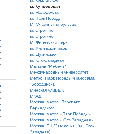
м. Крылатское
м. Кунцевская
м. Молодёжная
м. Парк Победы
М. Славянский бульвар
м. Строгино
м. Строгино
8
М. Филевский парк
8
м. Филевский парк
8
м. Щукинская
5
м. Юго-Западная
3
Магазин "Мебель"
Международный университет
Метро "Парк Победы"/Панорама
"Бородинска
2
Минская улица, 8
8
МКАД
8
Москва, метро "Проспект
8
Вернадского"
2
Москва, метро «Парк Победы»
3
Москва, метро «Юго-Западная»
Москва, ТЦ "Звездочка" (м. Юго-
Западная)