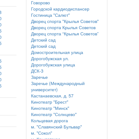
Говорово
Городской кардиодиспансер
3
Гостиница "Салют"
0
Дворец спорта "Крылья Советов"
0
Дворец спорта Крылья Советов
5
Дворец спорта “Крылья Советов”
0
Детский сад
5
Детский сад
Домостроительная улица
Дорогобужская ул.
5
Дорогобужская улица
5
ДСК-3
0
Заречье
0
Заречье (Международный
5
университет)
Кастанаевская, д. 57
Кинотеатр "Брест"
Кинотеатр "Минск"
Кинотеатр "Солнцево"
Кольцевая дорога
м. "Славянский Бульвар"
м. "Сокол"