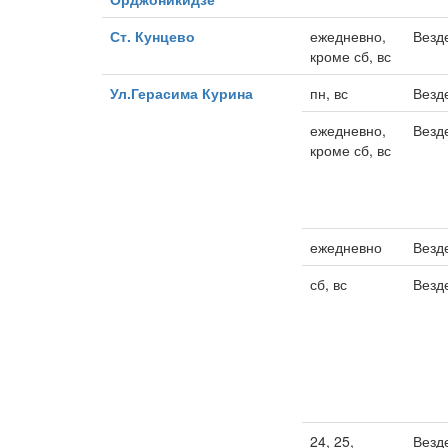
Ст. Кунцево
ежедневно,
Везд
кроме сб, вс
Ул.Герасима Курина
пн, вс
Везд
ежедневно,
Везд
кроме сб, вс
ежедневно
Везд
сб, вс
Везд
24, 25,
Везд