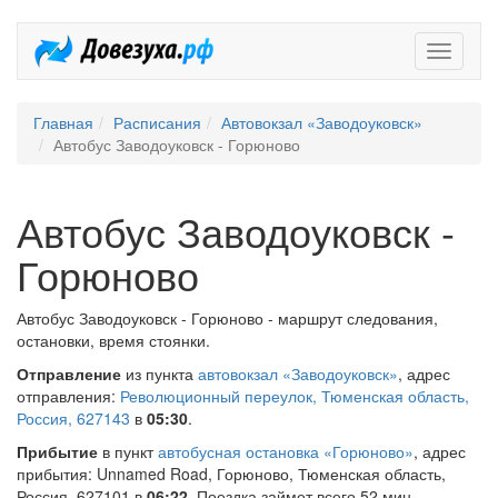
Довезух
Главная
Расписания
Автовокзал «Заводоуковск»
Автобус Заводоуковск - Горюново
Автобус Заводоуковск -
Горюново
Автобус Заводоуковск - Горюново - маршрут следования,
остановки, время стоянки.
Отправление
из пункта
автовокзал «Заводоуковск»
, адрес
отправления:
Революционный переулок, Тюменская область,
Россия, 627143
в
05:30
.
Прибытие
в пункт
автобусная остановка «Горюново»
, адрес
прибытия: Unnamed Road, Горюново, Тюменская область,
Россия, 627101 в
06:22
. Поездка займет всего 52 мин.