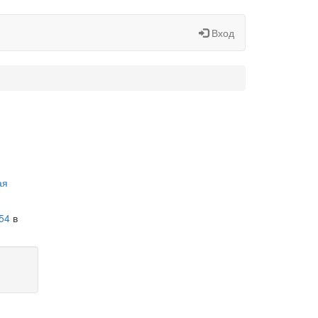
Вход
ая
54
в