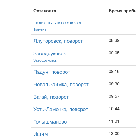
Остановка
Время приб
Тюмень, автовокзал
Тюмень
Ялуторовск, поворот
08:39
Заводоуковск
09:05
Заводоуковск
Падун, поворот
09:16
Новая Заимка, поворот
09:30
Вагай, поворот
09:57
Усть-Ламенка, поворот
10:44
Голышманово
11:31
Ишим
13:00