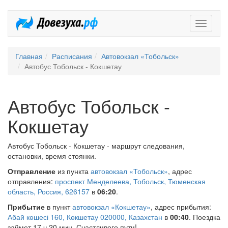
Довезух
Главная
Расписания
Автовокзал «Тобольск»
Автобус Тобольск - Кокшетау
Автобус Тобольск -
Кокшетау
Автобус Тобольск - Кокшетау - маршрут следования,
остановки, время стоянки.
Отправление
из пункта
автовокзал «Тобольск»
, адрес
отправления:
проспект Менделеева, Тобольск, Тюменская
область, Россия, 626157
в
06:20
.
Прибытие
в пункт
автовокзал «Кокшетау»
, адрес прибытия:
Абай көшесі 160, Көкшетау 020000, Казахстан
в
00:40
. Поездка
займет 17 ч 20 мин. Счастливого пути!