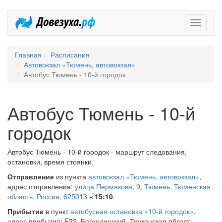
Довезух
Главная
Расписания
Автовокзал «Тюмень, автовокзал»
Автобус Тюмень - 10-й городок
Автобус Тюмень - 10-й
городок
Автобус Тюмень - 10-й городок - маршрут следования,
остановки, время стоянки.
Отправление
из пункта
автовокзал «Тюмень, автовокзал»
,
адрес отправления:
улица Пермякова, 9, Тюмень, Тюменская
область, Россия, 625013
в
15:10
.
Прибытие
в пункт
автобусная остановка «10-й городок»
,
адрес прибытия: E22, Богандинский, Тюменская область,