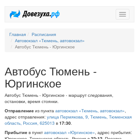
Довезух
Главная
Расписания
Автовокзал «Тюмень, автовокзал»
Автобус Тюмень - Юргинское
Автобус Тюмень -
Юргинское
Автобус Тюмень - Юргинское - маршрут следования,
остановки, время стоянки.
Отправление
из пункта
автовокзал «Тюмень, автовокзал»
,
адрес отправления:
улица Пермякова, 9, Тюмень, Тюменская
область, Россия, 625013
в
17:30
.
Прибытие
в пункт
автовокзал «Юргинское»
, адрес прибытия:
Юргинское, Тюменская область, Россия в
22:12
. Поездка