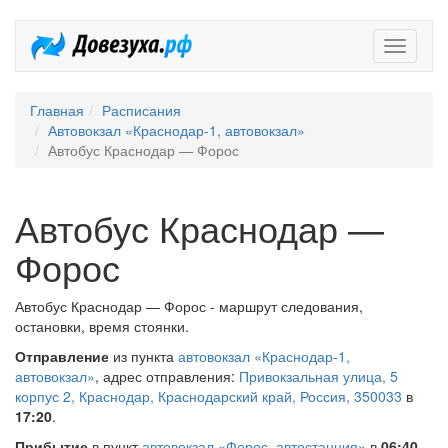
Довезух
Главная
Расписания
Автовокзал «Краснодар-1, автовокзал»
Автобус Краснодар — Форос
Автобус Краснодар —
Форос
Автобус Краснодар — Форос - маршрут следования,
остановки, время стоянки.
Отправление
из пункта
автовокзал «Краснодар-1,
автовокзал»
, адрес отправления:
Привокзальная улица, 5
корпус 2, Краснодар, Краснодарский край, Россия, 350033
в
17:20
.
Прибытие
в пункт
автовокзал «Форос, автостанция»
в
06:40
.