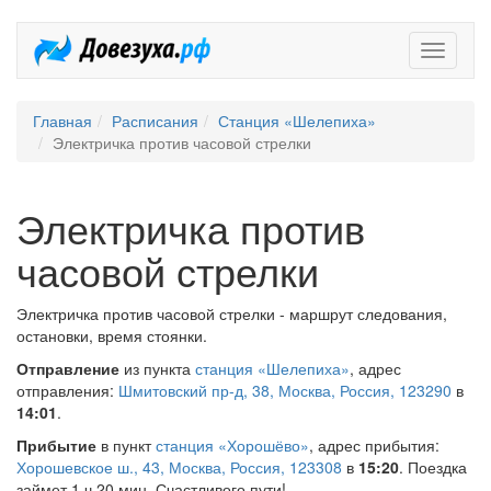
Довезух
Главная
Расписания
Станция «Шелепиха»
Электричка против часовой стрелки
Электричка против
часовой стрелки
Электричка против часовой стрелки - маршрут следования,
остановки, время стоянки.
Отправление
из пункта
станция «Шелепиха»
, адрес
отправления:
Шмитовский пр-д, 38, Москва, Россия, 123290
в
14:01
.
Прибытие
в пункт
станция «Хорошёво»
, адрес прибытия:
Хорошевское ш., 43, Москва, Россия, 123308
в
15:20
. Поездка
займет 1 ч 20 мин. Счастливого пути!