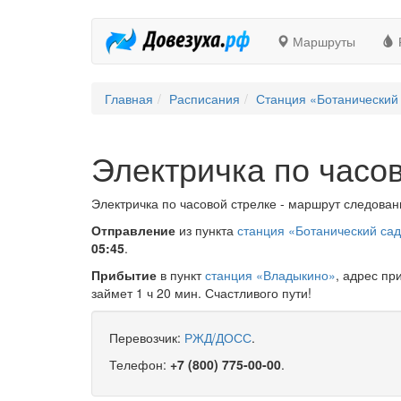
Маршруты
Главная
Расписания
Станция «Ботанический
Электричка по часо
Электричка по часовой стрелке - маршрут следовани
Отправление
из пункта
станция «Ботанический са
05:45
.
Прибытие
в пункт
станция «Владыкино»
, адрес пр
займет 1 ч 20 мин. Счастливого пути!
Перевозчик:
РЖД/ДОСС
.
Телефон:
+7 (800) 775-00-00
.