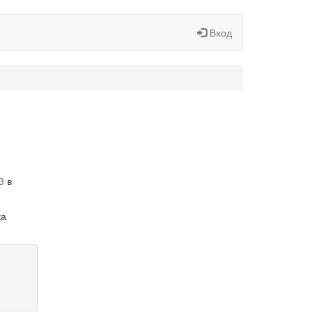
Вход
3
в
ка