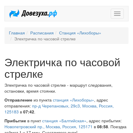
Довезух
Главная
Расписания
Станция «Лихоборы»
Электричка по часовой стрелке
Электричка по часовой
стрелке
Электричка по часовой стрелке - маршрут следования,
остановки, время стоянки.
Отправление
из пункта
станция «Лихоборы»
, адрес
отправления:
пр-д Черепановых, 29с3, Москва, Россия,
125183
в
07:42
.
Прибытие
в пункт
станция «Балтийская»
, адрес прибытия:
Новопетровский пр., Москва, Россия, 125171
в
08:58
. Поездка
займет 1 ч 17 мин. Счастливого пути!