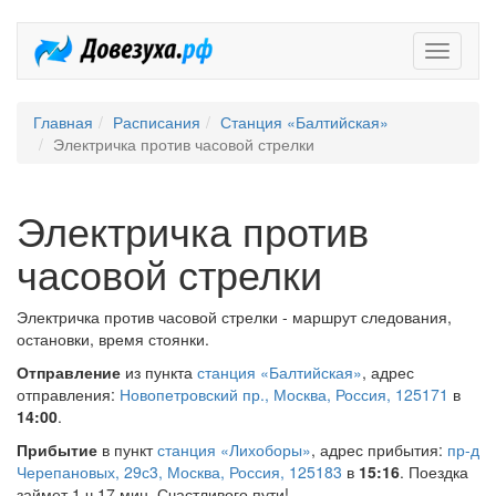
Довезух
Главная
Расписания
Станция «Балтийская»
Электричка против часовой стрелки
Электричка против
часовой стрелки
Электричка против часовой стрелки - маршрут следования,
остановки, время стоянки.
Отправление
из пункта
станция «Балтийская»
, адрес
отправления:
Новопетровский пр., Москва, Россия, 125171
в
14:00
.
Прибытие
в пункт
станция «Лихоборы»
, адрес прибытия:
пр-д
Черепановых, 29с3, Москва, Россия, 125183
в
15:16
. Поездка
займет 1 ч 17 мин. Счастливого пути!