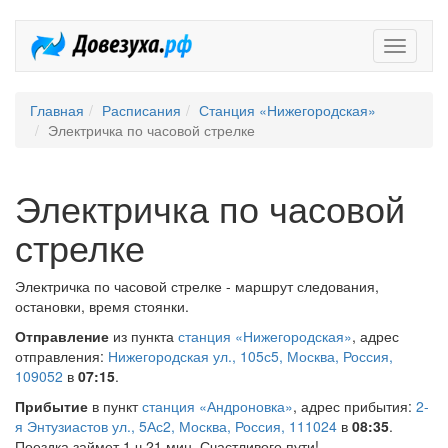
Довезух
Главная
Расписания
Станция «Нижегородская»
Электричка по часовой стрелке
Электричка по часовой
стрелке
Электричка по часовой стрелке - маршрут следования,
остановки, время стоянки.
Отправление
из пункта
станция «Нижегородская»
, адрес
отправления:
Нижегородская ул., 105с5, Москва, Россия,
109052
в
07:15
.
Прибытие
в пункт
станция «Андроновка»
, адрес прибытия:
2-
я Энтузиастов ул., 5Ас2, Москва, Россия, 111024
в
08:35
.
Поездка займет 1 ч 21 мин. Счастливого пути!