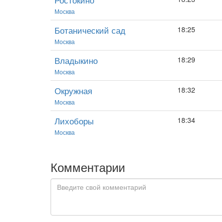
Москва
Ботанический сад
18:25
Москва
Владыкино
18:29
Москва
Окружная
18:32
Москва
Лихоборы
18:34
Москва
Комментарии