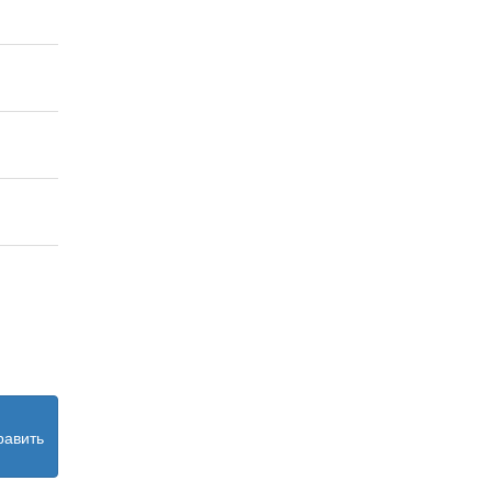
равить