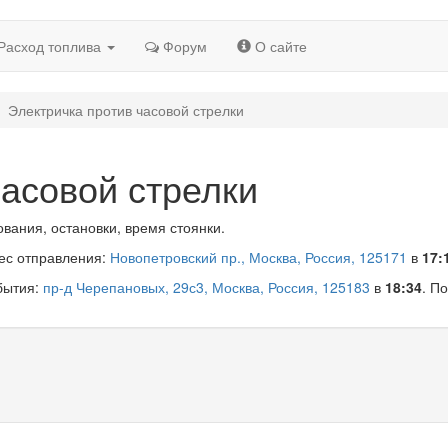
Расход топлива
Форум
О сайте
Электричка против часовой стрелки
часовой стрелки
вания, остановки, время стоянки.
рес отправления:
Новопетровский пр., Москва, Россия, 125171
в
17:
бытия:
пр-д Черепановых, 29с3, Москва, Россия, 125183
в
18:34
. П