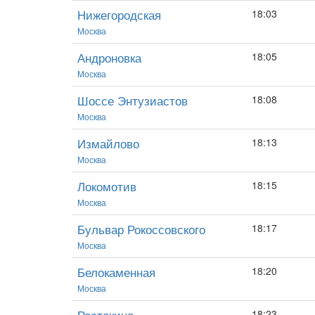
Нижегородская
18:03
Москва
Андроновка
18:05
Москва
Шоссе Энтузиастов
18:08
Москва
Измайлово
18:13
Москва
Локомотив
18:15
Москва
Бульвар Рокоссовского
18:17
Москва
Белокаменная
18:20
Москва
Ростокино
18:23