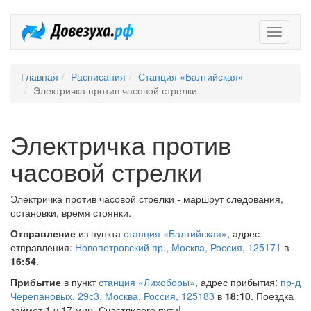
Довезух
Главная
Расписания
Станция «Балтийская»
Электричка против часовой стрелки
Электричка против
часовой стрелки
Электричка против часовой стрелки - маршрут следования,
остановки, время стоянки.
Отправление
из пункта
станция «Балтийская»
, адрес
отправления:
Новопетровский пр., Москва, Россия, 125171
в
16:54
.
Прибытие
в пункт
станция «Лихоборы»
, адрес прибытия:
пр-д
Черепановых, 29с3, Москва, Россия, 125183
в
18:10
. Поездка
займет 1 ч 17 мин. Счастливого пути!