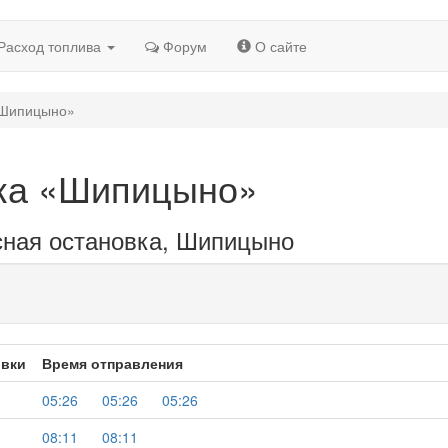
Расход топлива
Форум
О сайте
«Шипицыно»
вка «Шипицыно»
сная остановка, Шипицыно
овки
Время отправления
05:26
05:26
05:26
08:11
08:11