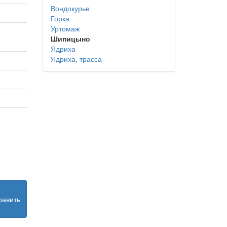
Вондокурье
Горка
Уртомаж
Шипицыно
Ядриха
Ядриха, трасса
равить