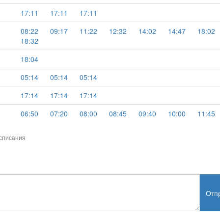
17:11
17:11
17:11
08:22
09:17
11:22
12:32
14:02
14:47
18:02
18:32
18:04
05:14
05:14
05:14
17:14
17:14
17:14
06:50
07:20
08:00
08:45
09:40
10:00
11:45
списания
Отп