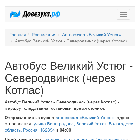
Довезух
Главная
Расписания
Автовокзал «Великий Устюг»
Автобус Великий Устюг - Северодвинск (через Котлас)
Автобус Великий Устюг -
Северодвинск (через
Котлас)
Автобус Великий Устюг - Северодвинск (через Котлас) -
маршрут следования, остановки, время стоянки.
Отправление
из пункта
автовокзал «Великий Устюг»
, адрес
отправления:
улица Виноградова, Великий Устюг, Вологодская
область, Россия, 162394
в
04:00
.
Прибытие
в пункт
автобусная остановка «Северодвинск»
в