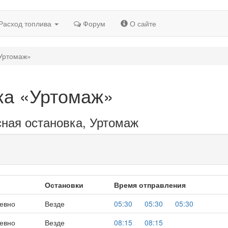
Расход топлива
Форум
О сайте
«Уртомаж»
ка «Уртомаж»
сная остановка, Уртомаж
Остановки
Время отправления
евно
Везде
05:30
05:30
05:30
евно
Везде
08:15
08:15