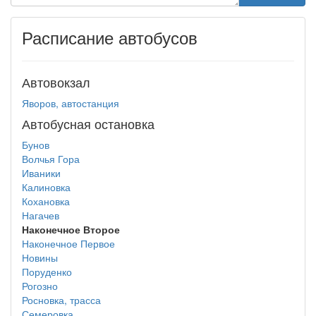
Расписание автобусов
Автовокзал
Яворов, автостанция
Автобусная остановка
Бунов
Волчья Гора
Иваники
Калиновка
Кохановка
Нагачев
Наконечное Второе
Наконечное Первое
Новины
Поруденко
Рогозно
Росновка, трасса
Семеровка