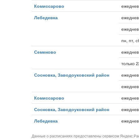
Комиссарово
ежеднев
Лебедевка
ежеднев
ежеднев
пн, пт, с
Семеново
ежедневн
только 22
Сосновка, Заводоуковский район
ежеднев
ежеднев
Комиссарово
ежеднев
Сосновка, Заводоуковский район
ежеднев
Лебедевка
ежеднев
Данные о расписаниях предоставлены сервисом
Яндекс.Ра