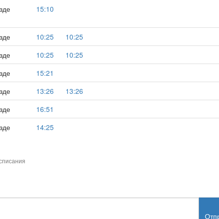
зде
15:10
зде
10:25
10:25
зде
10:25
10:25
зде
15:21
зде
13:26
13:26
зде
16:51
зде
14:25
списания
Отп