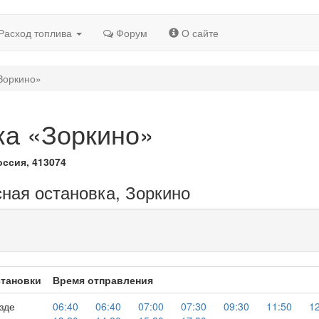
Расход топлива
Форум
О сайте
Зоркино»
ка «Зоркино»
оссия, 413074
сная остановка, Зоркино
тановки
Время отправления
зде
06:40
06:40
07:00
07:30
09:30
11:50
1