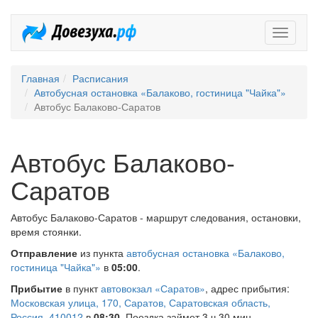
Довезух
Главная
Расписания
Автобусная остановка «Балаково, гостиница "Чайка"»
Автобус Балаково-Саратов
Автобус Балаково-
Саратов
Автобус Балаково-Саратов - маршрут следования, остановки,
время стоянки.
Отправление
из пункта
автобусная остановка «Балаково,
гостиница "Чайка"»
в
05:00
.
Прибытие
в пункт
автовокзал «Саратов»
, адрес прибытия:
Московская улица, 170, Саратов, Саратовская область,
Россия, 410012
в
08:30
. Поездка займет 3 ч 30 мин.