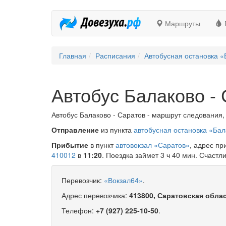
Маршруты
Главная
Расписания
Автобусная остановка «
Автобус Балаково -
Автобус Балаково - Саратов - маршрут следования, 
Отправление
из пункта
автобусная остановка «Бал
Прибытие
в пункт
автовокзал «Саратов»
, адрес п
410012
в
11:20
. Поездка займет 3 ч 40 мин. Счастли
Перевозчик:
«Вокзал64»
.
Адрес перевозчика:
413800, Саратовская облас
Телефон:
+7 (927) 225-10-50
.