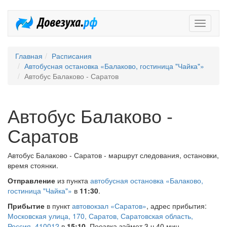
Довезух
Главная
Расписания
Автобусная остановка «Балаково, гостиница "Чайка"»
Автобус Балаково - Саратов
Автобус Балаково -
Саратов
Автобус Балаково - Саратов - маршрут следования, остановки,
время стоянки.
Отправление
из пункта
автобусная остановка «Балаково,
гостиница "Чайка"»
в
11:30
.
Прибытие
в пункт
автовокзал «Саратов»
, адрес прибытия:
Московская улица, 170, Саратов, Саратовская область,
Россия, 410012
в
15:10
. Поездка займет 3 ч 40 мин.