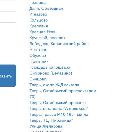
Граница
Дачи, Объездная
Игнатово
Кольцово
Крапивня
Красная Новь
Крупской, поселок
Лебедево, Калининский район
Неготино
Обухово
Памятник
Площадь Капошвара
Симоново (Белавино)
равить
Синцово
Тверь, около Ж/Д вокзала
Тверь, Октябрьский проспект (дом
70)
Тверь, Октябрьский проспектт
Тверь, остановка "Автовокзал"
Тверь, трасса М10 165-тый км
Тверь, ТЦ "Пирамида"
Улица Желябова
Цанова, бульвар