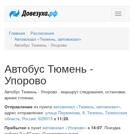
Довезух
Главная
Расписания
Автовокзал «Тюмень, автовокзал»
Автобус Тюмень - Упорово
Автобус Тюмень -
Упорово
Автобус Тюмень - Упорово - маршрут следования, остановки,
время стоянки.
Отправление
из пункта
автовокзал «Тюмень, автовокзал»
,
адрес отправления:
улица Пермякова, 9, Тюмень, Тюменская
область, Россия, 625013
в
11:20
.
Прибытие
в пункт
автовокзал «Упорово»
в
14:07
. Поездка
займет 2 ч 47 мин. Счастливого пути!