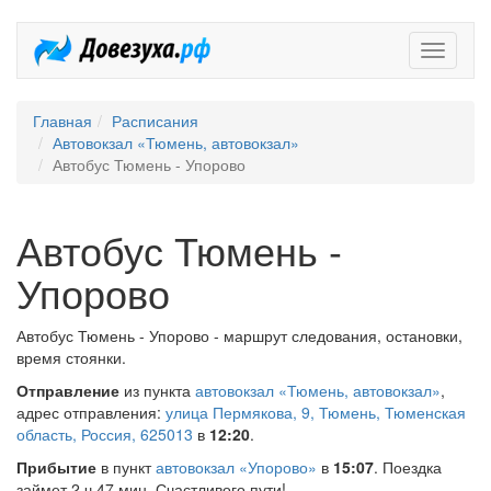
Довезух
Главная
Расписания
Автовокзал «Тюмень, автовокзал»
Автобус Тюмень - Упорово
Автобус Тюмень -
Упорово
Автобус Тюмень - Упорово - маршрут следования, остановки,
время стоянки.
Отправление
из пункта
автовокзал «Тюмень, автовокзал»
,
адрес отправления:
улица Пермякова, 9, Тюмень, Тюменская
область, Россия, 625013
в
12:20
.
Прибытие
в пункт
автовокзал «Упорово»
в
15:07
. Поездка
займет 2 ч 47 мин. Счастливого пути!