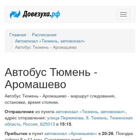
Довезух
Главная
Расписания
Автовокзал «Тюмень, автовокзал»
Автобус Тюмень - Аромашево
Автобус Тюмень -
Аромашево
Автобус Тюмень - Аромашево - маршрут следования,
остановки, время стоянки.
Отправление
из пункта
автовокзал «Тюмень, автовокзал»
,
адрес отправления:
улица Пермякова, 9, Тюмень, Тюменская
область, Россия, 625013
в
15:15
.
Прибытие
в пункт
автовокзал «Аромашево»
в
20:26
. Поездка
займет 5 ч 11 мин. Счастливого пути!