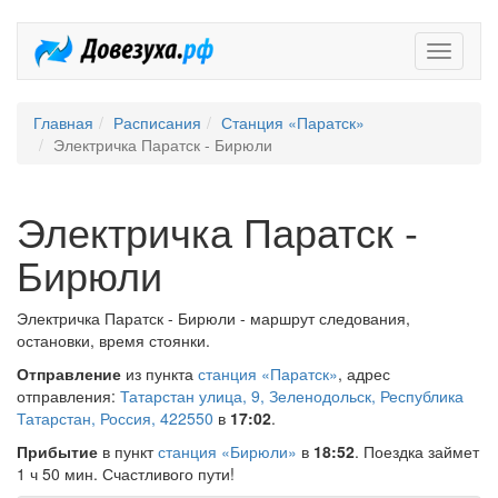
Довезух
Главная
Расписания
Станция «Паратск»
Электричка Паратск - Бирюли
Электричка Паратск -
Бирюли
Электричка Паратск - Бирюли - маршрут следования,
остановки, время стоянки.
Отправление
из пункта
станция «Паратск»
, адрес
отправления:
Татарстан улица, 9, Зеленодольск, Республика
Татарстан, Россия, 422550
в
17:02
.
Прибытие
в пункт
станция «Бирюли»
в
18:52
. Поездка займет
1 ч 50 мин. Счастливого пути!