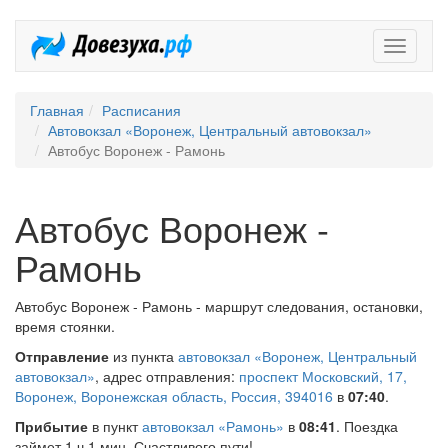
Довезух
Главная
Расписания
Автовокзал «Воронеж, Центральный автовокзал»
Автобус Воронеж - Рамонь
Автобус Воронеж -
Рамонь
Автобус Воронеж - Рамонь - маршрут следования, остановки,
время стоянки.
Отправление
из пункта
автовокзал «Воронеж, Центральный
автовокзал»
, адрес отправления:
проспект Московский, 17,
Воронеж, Воронежская область, Россия, 394016
в
07:40
.
Прибытие
в пункт
автовокзал «Рамонь»
в
08:41
. Поездка
займет 1 ч 1 мин. Счастливого пути!