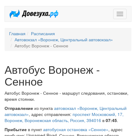
Довезух
Главная
Расписания
Автовокзал «Воронеж, Центральный автовокзал»
Автобус Воронеж - Сенное
Автобус Воронеж -
Сенное
Автобус Воронеж - Сенное - маршрут следования, остановки,
время стоянки.
Отправление
из пункта
автовокзал «Воронеж, Центральный
автовокзал»
, адрес отправления:
проспект Московский, 17,
Воронеж, Воронежская область, Россия, 394016
в
07:45
.
Прибытие
в пункт
автобусная остановка «Сенное»
, адрес
прибытия: Unnamed Road, Сенное, Воронежская область,