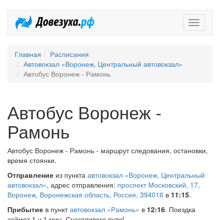
Довезух
Главная
Расписания
Автовокзал «Воронеж, Центральный автовокзал»
Автобус Воронеж - Рамонь
Автобус Воронеж -
Рамонь
Автобус Воронеж - Рамонь - маршрут следования, остановки,
время стоянки.
Отправление
из пункта
автовокзал «Воронеж, Центральный
автовокзал»
, адрес отправления:
проспект Московский, 17,
Воронеж, Воронежская область, Россия, 394016
в
11:15
.
Прибытие
в пункт
автовокзал «Рамонь»
в
12:16
. Поездка
займет 1 ч 1 мин. Счастливого пути!