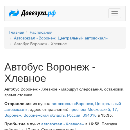
Довезух
Главная
Расписания
Автовокзал «Воронеж, Центральный автовокзал»
Автобус Воронеж - Хлевное
Автобус Воронеж -
Хлевное
Автобус Воронеж - Хлевное - маршрут следования, остановки,
время стоянки.
Отправление
из пункта
автовокзал «Воронеж, Центральный
автовокзал»
, адрес отправления:
проспект Московский, 17,
Воронеж, Воронежская область, Россия, 394016
в
15:35
.
Прибытие
в пункт
автовокзал «Хлевное»
в
16:52
. Поездка
займет 1 ч 17 мин. Счастливого пути!