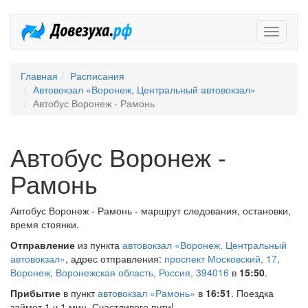
Довезух
Главная
Расписания
Автовокзал «Воронеж, Центральный автовокзал»
Автобус Воронеж - Рамонь
Автобус Воронеж -
Рамонь
Автобус Воронеж - Рамонь - маршрут следования, остановки,
время стоянки.
Отправление
из пункта
автовокзал «Воронеж, Центральный
автовокзал»
, адрес отправления:
проспект Московский, 17,
Воронеж, Воронежская область, Россия, 394016
в
15:50
.
Прибытие
в пункт
автовокзал «Рамонь»
в
16:51
. Поездка
займет 1 ч 1 мин. Счастливого пути!