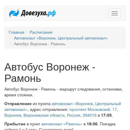
Довезух
Главная
Расписания
Автовокзал «Воронеж, Центральный автовокзал»
Автобус Воронеж - Рамонь
Автобус Воронеж -
Рамонь
Автобус Воронеж - Рамонь - маршрут следования, остановки,
время стоянки.
Отправление
из пункта
автовокзал «Воронеж, Центральный
автовокзал»
, адрес отправления:
проспект Московский, 17,
Воронеж, Воронежская область, Россия, 394016
в
17:05
.
Прибытие
в пункт
автовокзал «Рамонь»
в
18:06
. Поездка
займет 1 ч 1 мин. Счастливого пути!