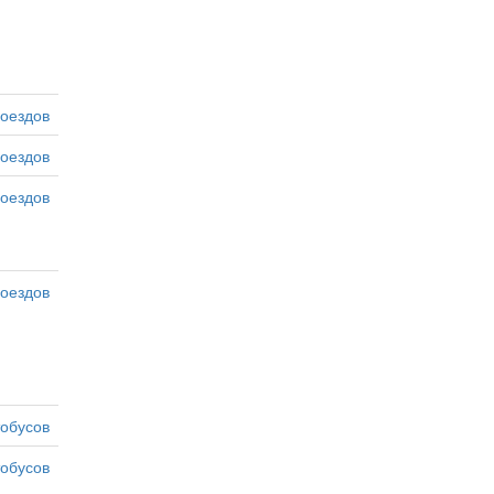
оездов
оездов
оездов
оездов
тобусов
тобусов