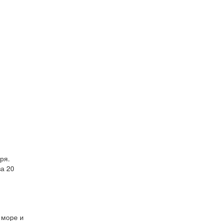
ря.
за 20
и
 море и