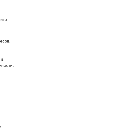
жите
есов.
 в
жности.
е