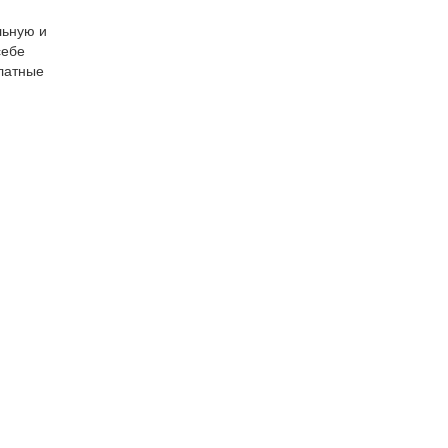
льную и
себе
платные