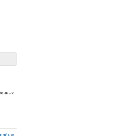
оженных
олётов