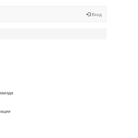
Вход
заезда
рации